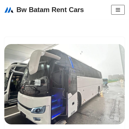
Bw Batam Rent Cars
Lompat
ke
konten