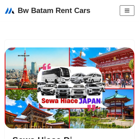
Bw Batam Rent Cars
Lompat
ke
konten