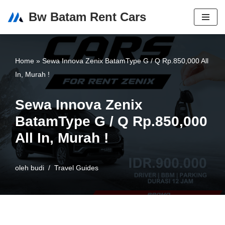
Bw Batam Rent Cars
Lompat
ke
konten
Home
»
Sewa Innova Zenix BatamType G / Q Rp.850,000 All
In, Murah !
Sewa Innova Zenix
BatamType G / Q Rp.850,000
All In, Murah !
oleh
budi
Travel Guides